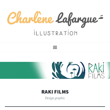
CHARLÈNE LAFARGUE
SKIP TO CONTENT
MENU
Illustratrice
RAKI FILMS
Design graphic