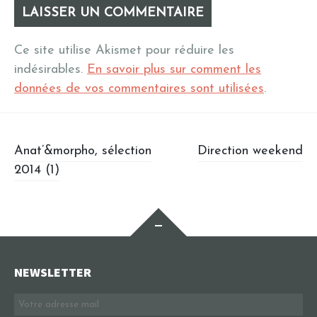
Ce site utilise Akismet pour réduire les
indésirables.
En savoir plus sur comment les
données de vos commentaires sont utilisées
.
Post navigation
Anat’&morpho, sélection
Direction weekend
2014 (1)
Widgets
NEWSLETTER