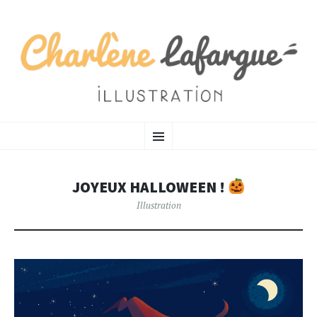
CHARLÈNE LAFARGUE
SKIP TO CONTENT
MENU
Illustratrice
JOYEUX HALLOWEEN !
Illustration