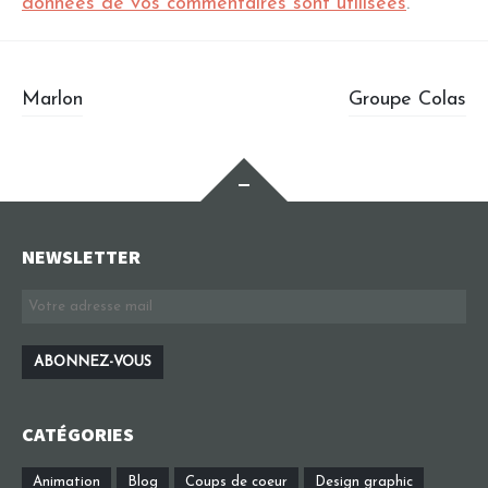
données de vos commentaires sont utilisées
.
Post navigation
Marlon
Groupe Colas
Widgets
NEWSLETTER
CATÉGORIES
Animation
Blog
Coups de coeur
Design graphic