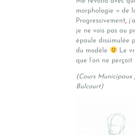
Me revoilà avec qu
morphologie » de la
Progressivement
,
j’
je ne vois pas au p
épaule dissimulée p
du modèle
Le vr
que l’on ne perçoit p
(Cours Municipaux 
Bulcourt)