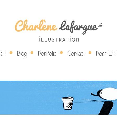
LÈNE LAFAR
SKIP TO CONTENT
lo !
Blog
Portfolio
Contact
Pomi Et 
Illustratrice