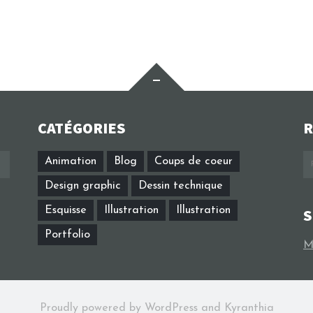
Widgets
CATÉGORIES
R
R
Animation
Blog
Coups de coeur
Design graphic
Dessin technique
Esquisse
Illustration
Illustration
S
Portfolio
M
Proudly powered by WordPress
and
Kyranthia