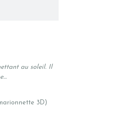
tant au soleil. Il
pe…
 marionnette 3D)