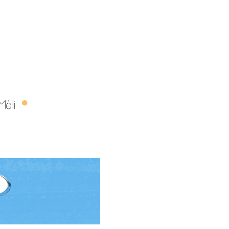
GUE
Méli